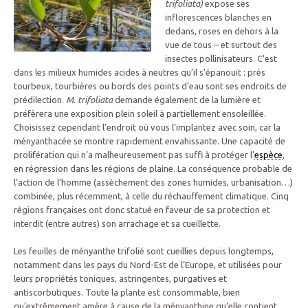
trifoliata)
expose ses
inflorescences blanches en
dedans, roses en dehors à la
vue de tous – et surtout des
insectes pollinisateurs. C’est
dans les milieux humides acides à neutres qu’il s’épanouit : prés
tourbeux, tourbières ou bords des points d’eau sont ses endroits de
prédilection.
M. trifoliata
demande également de la lumière et
préfèrera une exposition plein soleil à partiellement ensoleillée.
Choisissez cependant l’endroit où vous l’implantez avec soin, car la
ményanthacée se montre rapidement envahissante. Une capacité de
prolifération qui n’a malheureusement pas suffi à protéger l’
espèce
,
en régression dans les régions de plaine. La conséquence probable de
l’action de l’homme (assèchement des zones humides, urbanisation…)
combinée, plus récemment, à celle du réchauffement climatique. Cinq
régions françaises ont donc statué en faveur de sa protection et
interdit (entre autres) son arrachage et sa cueillette.
Les feuilles de ményanthe trifolié sont cueillies depuis longtemps,
notamment dans les pays du Nord-Est de l’Europe, et utilisées pour
leurs propriétés toniques, astringentes, purgatives et
antiscorbutiques. Toute la plante est consommable, bien
qu’extrêmement amère à cause de la ményanthine qu’elle contient.