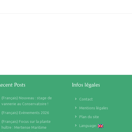
ecent Posts
Infos légales
(Français) Nouveau : stage de
Contact
vannerie au Conservatoire !
Mentions légales
(Français) Evènements 2026
Plan du site
(Français) Focus sur la plante
Language:
huître : Mertense Maritime