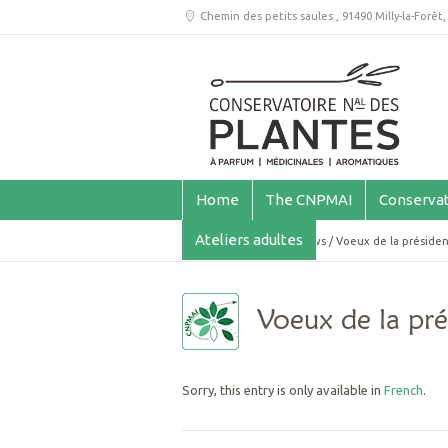
Chemin des petits saules
,
91490 Milly-la-Forêt
Home
The CNPMAI
Conservat
Ateliers adultes
You are here:
Home
/
News
/
Voeux de la préside
Voeux de la pré
Sorry, this entry is only available in
French
.