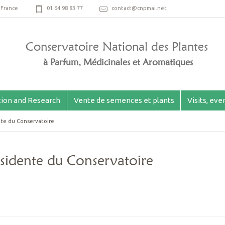
,
France
01 64 98 83 77
contact@cnpmai.net
Conservatoire National des Plantes
à Parfum, Médicinales et Aromatiques
ion and Research
Vente de semences et plants
Visits, ev
nte du Conservatoire
sidente du Conservatoire