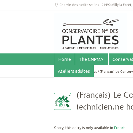
Chemin des petits saules
,
91490 Milly-la-Forêt
Home
The CNPMAI
Conservat
Ateliers adultes
You are here:
Home
/
News
/
(Français) Le Conserv
(Français) Le Co
technicien.ne h
Sorry, this entry is only available in
French
.