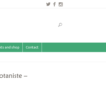
ents and shop
Contact
otaniste –