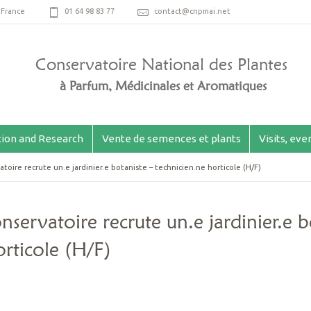
,
France
01 64 98 83 77
contact@cnpmai.net
Conservatoire National des Plantes
à Parfum, Médicinales et Aromatiques
ion and Research
Vente de semences et plants
Visits, ev
atoire recrute un.e jardinier.e botaniste – technicien.ne horticole (H/F)
nservatoire recrute un.e jardinier.e b
orticole (H/F)