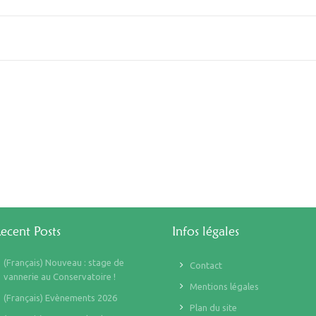
ecent Posts
Infos légales
(Français) Nouveau : stage de
Contact
vannerie au Conservatoire !
Mentions légales
(Français) Evènements 2026
Plan du site