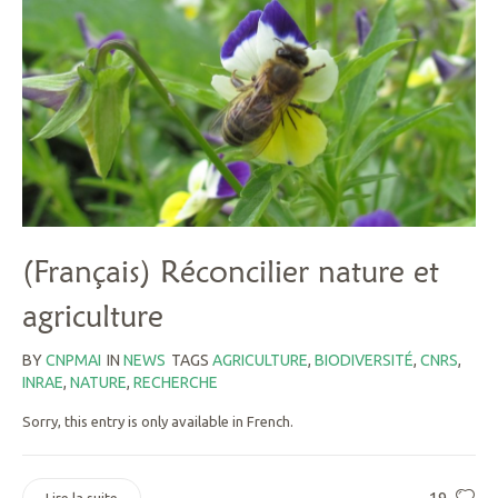
(Français) Réconcilier nature et
agriculture
BY
CNPMAI
IN
NEWS
TAGS
AGRICULTURE
,
BIODIVERSITÉ
,
CNRS
,
INRAE
,
NATURE
,
RECHERCHE
Sorry, this entry is only available in French.
19
Lire la suite