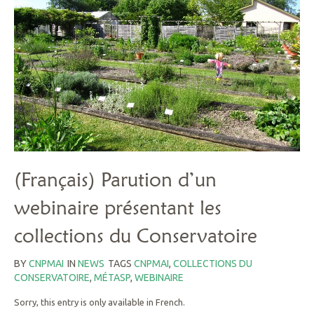
(Français) Parution d’un
webinaire présentant les
collections du Conservatoire
BY
CNPMAI
IN
NEWS
TAGS
CNPMAI
,
COLLECTIONS DU
CONSERVATOIRE
,
MÉTASP
,
WEBINAIRE
Sorry, this entry is only available in French.