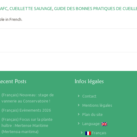
AFC
,
CUEILLETTE SAUVAGE
,
GUIDE DES BONNES PRATIQUES DE CUEILL
ble in French.
ecent Posts
Infos légales
(Français) Nouveau : stage de
Contact
vannerie au Conservatoire !
Mentions légales
(Français) Evènements 2026
Plan du site
(Français) Focus sur la plante
Language:
huître : Mertense Maritime
(Mertensia maritima)
Français