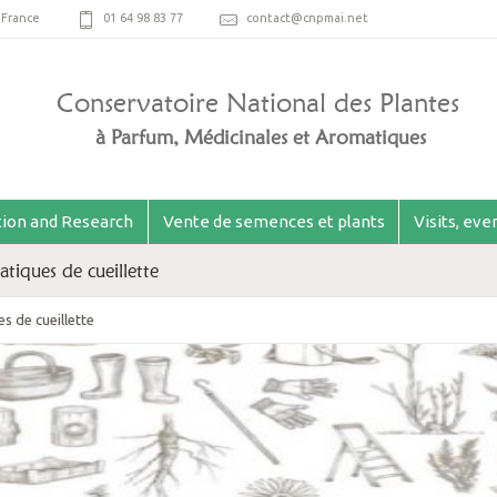
,
France
01 64 98 83 77
contact@cnpmai.net
Conservatoire National des Plantes
à Parfum, Médicinales et Aromatiques
ion and Research
Vente de semences et plants
Visits, ev
tiques de cueillette
s de cueillette