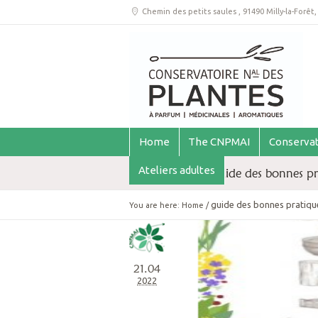
Chemin des petits saules
,
91490 Milly-la-Forêt
Home
The CNPMAI
Conservat
Ateliers adultes
Archive for tag: guide des bonnes pra
guide des bonnes pratique
You are here:
Home
/
21.04
2022