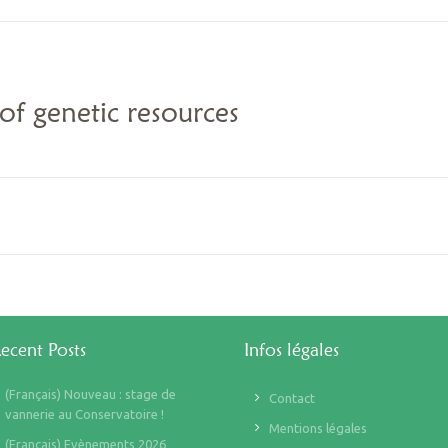
f genetic resources
ecent Posts
Infos légales
(Français) Nouveau : stage de
Contact
vannerie au Conservatoire !
Mentions légales
(Français) Evènements 2026