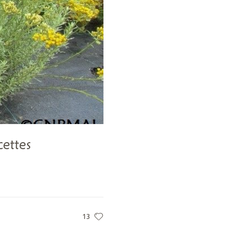
cettes
13