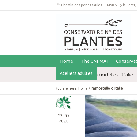
Chemin des petits saules
,
91490 Milly-la-Forêt
Home
The CNPMAI
Conservat
Ateliers adultes
Archive for tag: Immortelle d’Italie
Immortelle d’Italie
You are here:
Home
/
13.10
2021