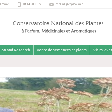
,
France
01 64 98 83 77
contact@cnpmai.net
Conservatoire National des Plantes
à Parfum, Médicinales et Aromatiques
ion and Research
Vente de semences et plants
Visits, ev