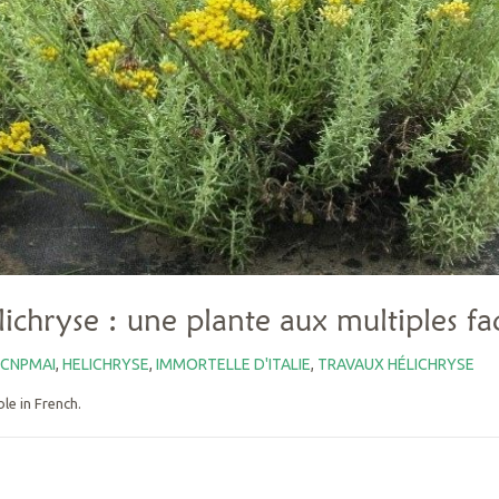
élichryse : une plante aux multiples fa
CNPMAI
,
HELICHRYSE
,
IMMORTELLE D'ITALIE
,
TRAVAUX HÉLICHRYSE
ble in French.