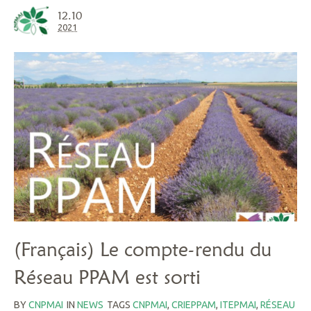
12.10
2021
(Français) Le compte-rendu du
Réseau PPAM est sorti
BY
CNPMAI
IN
NEWS
TAGS
CNPMAI
,
CRIEPPAM
,
ITEPMAI
,
RÉSEAU