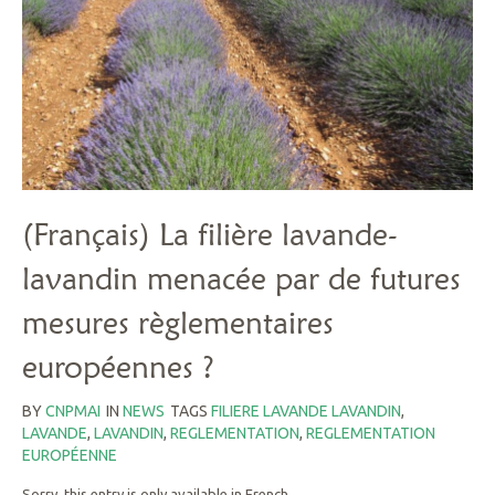
(Français) La filière lavande-
lavandin menacée par de futures
mesures règlementaires
européennes ?
BY
CNPMAI
IN
NEWS
TAGS
FILIERE LAVANDE LAVANDIN
,
LAVANDE
,
LAVANDIN
,
REGLEMENTATION
,
REGLEMENTATION
EUROPÉENNE
Sorry, this entry is only available in French.