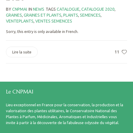
BY
CNPMAI
IN
NEWS
TAGS
CATALOGUE
,
CATALOGUE 2020
,
GRAINES
,
GRAINES ET PLANTS
,
PLANTS
,
SEMENCES
,
VENTEPLANTS
,
VENTES SEMENCES
Sorry, this entry is only available in French.
11
Lire la suite
Le CNPMAI
Lieu exceptionnel en France pour la conservation, la production et la
valorisation des plantes utilitaires, le Conservatoire National des
Plantes à Parfum, Médicinales, Aromatiques et Industrielles vous
invite à partir à la découverte de la fabuleuse odyssée du végétal.