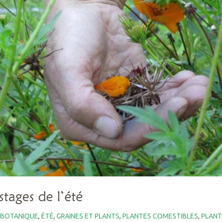
stages de l’été
BOTANIQUE
,
ÉTÉ
,
GRAINES ET PLANTS
,
PLANTES COMESTIBLES
,
PLANT