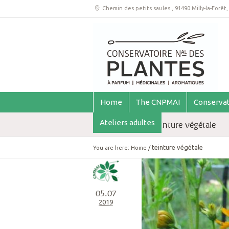
Chemin des petits saules
,
91490 Milly-la-Forêt
Home
The CNPMAI
Conservat
Ateliers adultes
Archive for tag: teinture végétale
teinture végétale
You are here:
Home
/
05.07
2019