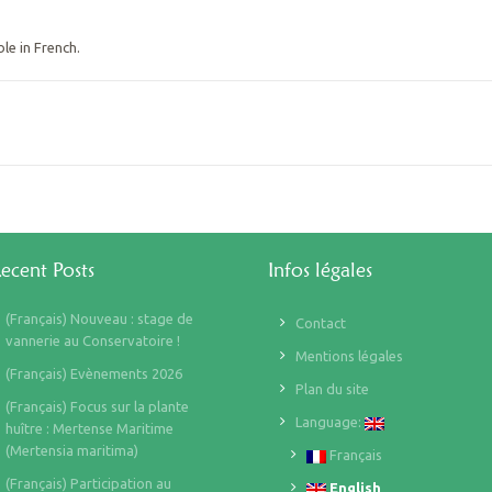
ble in French.
ecent Posts
Infos légales
(Français) Nouveau : stage de
Contact
vannerie au Conservatoire !
Mentions légales
(Français) Evènements 2026
Plan du site
(Français) Focus sur la plante
Language:
huître : Mertense Maritime
(Mertensia maritima)
Français
(Français) Participation au
English