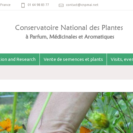
,
France
01 64 98 83 77
contact@cnpmai.net
Conservatoire National des Plantes
à Parfum, Médicinales et Aromatiques
ion and Research
Vente de semences et plants
Visits, ev