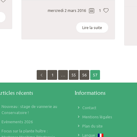
mercredi 2 mars 2016
1
Lire la suite
1
…
55
56
57
rticles récents
Informations
Nouveau : stage de vannerie au
Contact
Conservatoire !
Mentions légales
Evènements 2026
Plan du site
Focus sur la plante huître :
Langue :
Mertense Maritime (Mertensia