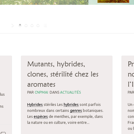
Mutants, hybrides,
Pr
clones, stérilité chez les
n
aromates
l’
PAR
CNPMAI
DANS
ACTUALITÉS
PA
lus
Hybrides
stériles Les
hybrides
sont parfois
Un 
ons
nombreux dans certains
genres
botaniques.
nom
Les
espèces
de menthes, par exemple, dans
con
la nature ou en culture, voire entre...
Fra
ou 