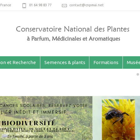
,
France
01 64 98 83 77
contact@cnpmai.net
Conservatoire National des Plantes
à Parfum, Médicinales et Aromatiques
ion et Recherche
Semences & plants
Formations
Musée