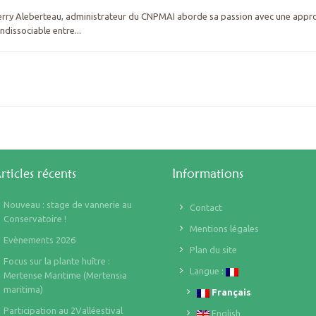
ierry Aleberteau, administrateur du CNPMAI aborde sa passion avec une appro
indissociable entre...
rticles récents
Informations
Nouveau : stage de vannerie au
Contact
Conservatoire !
Mentions légales
Evènements 2026
Plan du site
Focus sur la plante huître :
Langue :
Mertense Maritime (Mertensia
maritima)
Français
Participation au 2Valléestival
English