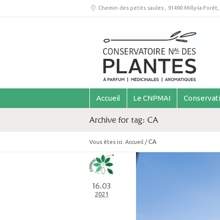
Chemin des petits saules
,
91490 Milly-la-Forêt
Accueil
Le CNPMAI
Conservat
Archive for tag: CA
CA
Vous êtes ici:
Accueil
/
16.03
2021