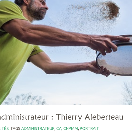
administrateur : Thierry Aleberteau
ITÉS
TAGS
ADMINISTRATEUR
,
CA
,
CNPMAI
,
PORTRAIT