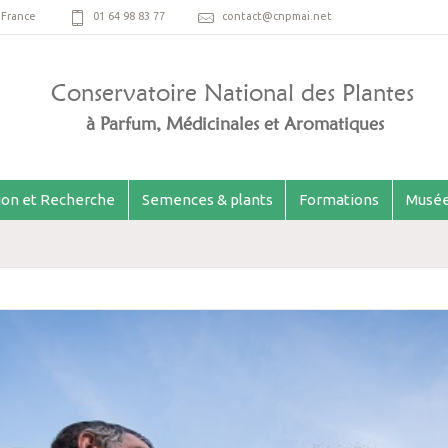
,
France
01 64 98 83 77
contact@cnpmai.net
Conservatoire National des Plantes
à Parfum, Médicinales et Aromatiques
ion et Recherche
Semences & plants
Formations
Musée