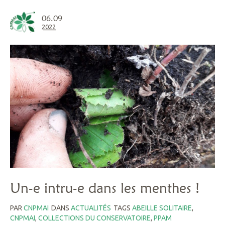
06.09
2022
Un-e intru-e dans les menthes !
PAR
CNPMAI
DANS
ACTUALITÉS
TAGS
ABEILLE SOLITAIRE
,
CNPMAI
,
COLLECTIONS DU CONSERVATOIRE
,
PPAM