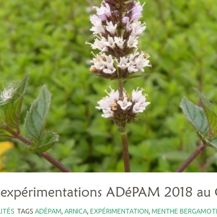
s expérimentations ADéPAM 2018 au 
ITÉS
TAGS
ADÉPAM
,
ARNICA
,
EXPÉRIMENTATION
,
MENTHE BERGAMOT