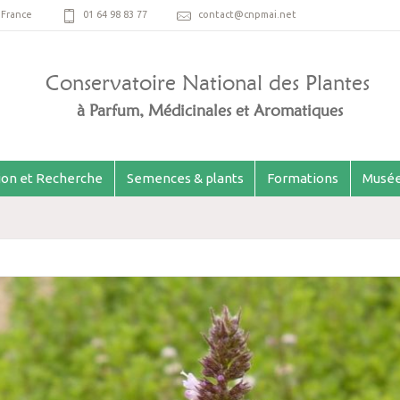
,
France
01 64 98 83 77
contact@cnpmai.net
Conservatoire National des Plantes
à Parfum, Médicinales et Aromatiques
ion et Recherche
Semences & plants
Formations
Musée