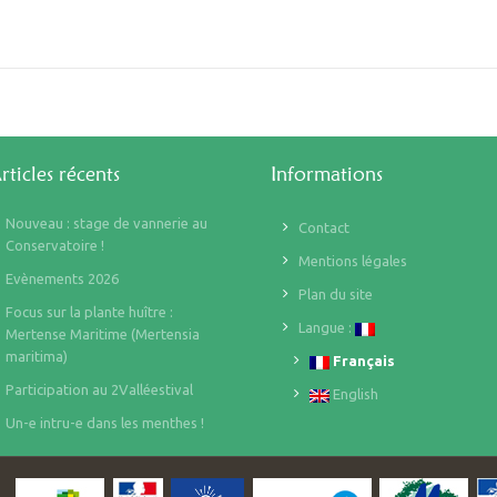
rticles récents
Informations
Nouveau : stage de vannerie au
Contact
Conservatoire !
Mentions légales
Evènements 2026
Plan du site
Focus sur la plante huître :
Langue :
Mertense Maritime (Mertensia
maritima)
Français
Participation au 2Valléestival
English
Un-e intru-e dans les menthes !