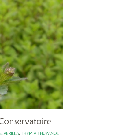
Conservatoire
E
,
PERILLA
,
THYM À THUYANOL