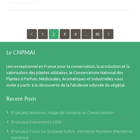
1
2
3
4
…
45
Le CNPMAI
Lieu exceptionnel en France pour la conservation, la production et la
valorisation des plantes utilitaires, le Conservatoire National des
Plantes à Parfum, Médicinales, Aromatiques et Industrielles vous
invite à partir à la découverte de la fabuleuse odyssée du végétal.
Recent Posts
(Français) Nouveau : stage de vannerie au Conservatoire !
(Français) Evènements 2026
(Français) Focus sur la plante huître : Mertense Maritime (Mertensia
maritima)