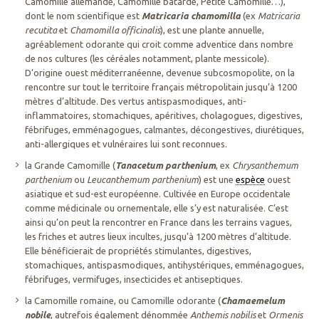
Camomille allemande, Camomille bâtarde, Petite Camomille…),
dont le nom scientifique est
Matricaria chamomilla
(ex
Matricaria
recutita
et
Chamomilla officinalis
), est une plante annuelle,
agréablement odorante qui croit comme adventice dans nombre
de nos cultures (les céréales notamment, plante messicole).
D’origine ouest méditerranéenne, devenue subcosmopolite, on la
rencontre sur tout le territoire français métropolitain jusqu’à 1200
mètres d’altitude. Des vertus antispasmodiques, anti-
inflammatoires, stomachiques, apéritives, cholagogues, digestives,
fébrifuges, emménagogues, calmantes, décongestives, diurétiques,
anti-allergiques et vulnéraires lui sont reconnues.
la Grande Camomille (
Tanacetum parthenium
, ex
Chrysanthemum
parthenium
ou
Leucanthemum parthenium
) est une
espèce
ouest
asiatique et sud-est européenne. Cultivée en Europe occidentale
comme médicinale ou ornementale, elle s’y est naturalisée. C’est
ainsi qu’on peut la rencontrer en France dans les terrains vagues,
les friches et autres lieux incultes, jusqu’à 1200 mètres d’altitude.
Elle bénéficierait de propriétés stimulantes, digestives,
stomachiques, antispasmodiques, antihystériques, emménagogues,
fébrifuges, vermifuges, insecticides et antiseptiques.
la Camomille romaine, ou Camomille odorante (
Chamaemelum
nobile
, autrefois également dénommée
Anthemis nobilis
et
Ormenis