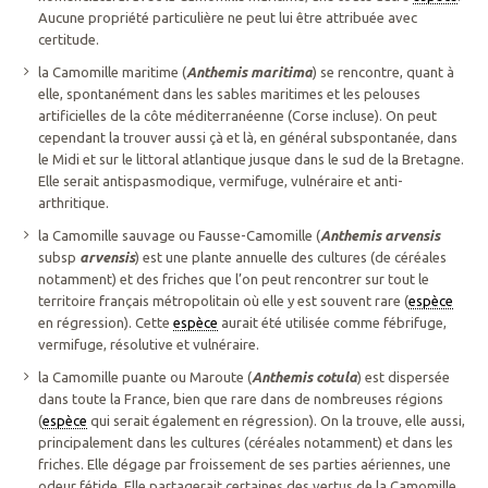
Aucune propriété particulière ne peut lui être attribuée avec
certitude.
la Camomille maritime (
Anthemis maritima
) se rencontre, quant à
elle, spontanément dans les sables maritimes et les pelouses
artificielles de la côte méditerranéenne (Corse incluse). On peut
cependant la trouver aussi çà et là, en général subspontanée, dans
le Midi et sur le littoral atlantique jusque dans le sud de la Bretagne.
Elle serait antispasmodique, vermifuge, vulnéraire et anti-
arthritique.
la Camomille sauvage ou Fausse-Camomille (
Anthemis arvensis
subsp
arvensis
) est une plante annuelle des cultures (de céréales
notamment) et des friches que l’on peut rencontrer sur tout le
territoire français métropolitain où elle y est souvent rare (
espèce
en régression). Cette
espèce
aurait été utilisée comme fébrifuge,
vermifuge, résolutive et vulnéraire.
la Camomille puante ou Maroute (
Anthemis cotula
) est dispersée
dans toute la France, bien que rare dans de nombreuses régions
(
espèce
qui serait également en régression). On la trouve, elle aussi,
principalement dans les cultures (céréales notamment) et dans les
friches. Elle dégage par froissement de ses parties aériennes, une
odeur fétide. Elle partagerait certaines des vertus de la Camomille