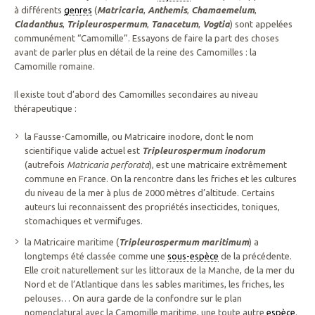
à différents
genres
(
Matricaria
,
Anthemis
,
Chamaemelum
,
Cladanthus
,
Tripleurospermum
,
Tanacetum
,
Vogtia
) sont appelées
communément “Camomille”. Essayons de faire la part des choses
avant de parler plus en détail de la reine des Camomilles : la
Camomille romaine.
Il existe tout d’abord des Camomilles secondaires au niveau
thérapeutique :
la Fausse-Camomille, ou Matricaire inodore, dont le nom
scientifique valide actuel est
Tripleurospermum inodorum
(autrefois
Matricaria perforata
), est une matricaire extrêmement
commune en France. On la rencontre dans les friches et les cultures
du niveau de la mer à plus de 2000 mètres d’altitude. Certains
auteurs lui reconnaissent des propriétés insecticides, toniques,
stomachiques et vermifuges.
la Matricaire maritime (
Tripleurospermum maritimum
) a
longtemps été classée comme une
sous-espèce
de la précédente.
Elle croit naturellement sur les littoraux de la Manche, de la mer du
Nord et de l’Atlantique dans les sables maritimes, les friches, les
pelouses… On aura garde de la confondre sur le plan
nomenclatural avec la Camomille maritime, une toute autre
espèce
.