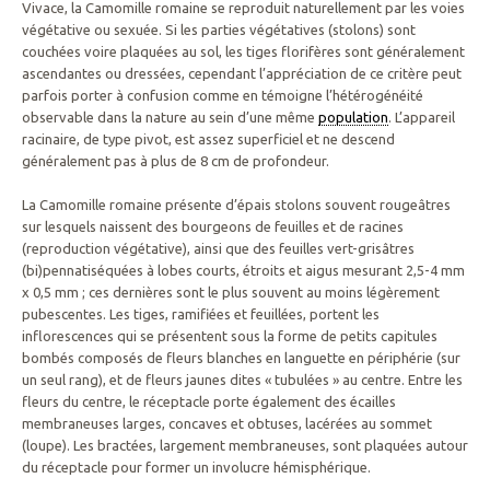
Vivace, la Camomille romaine se reproduit naturellement par les voies
végétative ou sexuée. Si les parties végétatives (stolons) sont
couchées voire plaquées au sol, les tiges florifères sont généralement
ascendantes ou dressées, cependant l’appréciation de ce critère peut
parfois porter à confusion comme en témoigne l’hétérogénéité
observable dans la nature au sein d’une même
population
. L’appareil
racinaire, de type pivot, est assez superficiel et ne descend
généralement pas à plus de 8 cm de profondeur.
La Camomille romaine présente d’épais stolons souvent rougeâtres
sur lesquels naissent des bourgeons de feuilles et de racines
(reproduction végétative), ainsi que des feuilles vert-grisâtres
(bi)pennatiséquées à lobes courts, étroits et aigus mesurant 2,5-4 mm
x 0,5 mm ; ces dernières sont le plus souvent au moins légèrement
pubescentes. Les tiges, ramifiées et feuillées, portent les
inflorescences qui se présentent sous la forme de petits capitules
bombés composés de fleurs blanches en languette en périphérie (sur
un seul rang), et de fleurs jaunes dites « tubulées » au centre. Entre les
fleurs du centre, le réceptacle porte également des écailles
membraneuses larges, concaves et obtuses, lacérées au sommet
(loupe). Les bractées, largement membraneuses, sont plaquées autour
du réceptacle pour former un involucre hémisphérique.