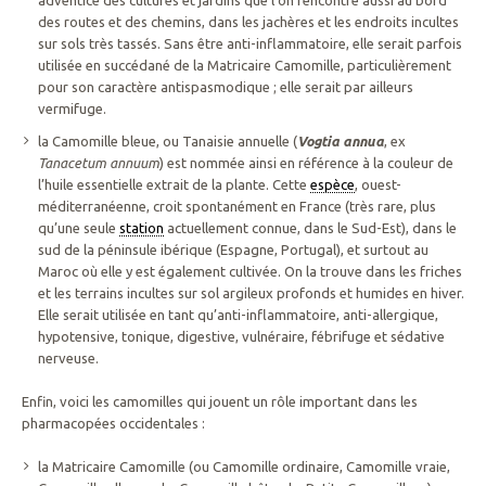
adventice des cultures et jardins que l’on rencontre aussi au bord
des routes et des chemins, dans les jachères et les endroits incultes
sur sols très tassés. Sans être anti-inflammatoire, elle serait parfois
utilisée en succédané de la Matricaire Camomille, particulièrement
pour son caractère antispasmodique ; elle serait par ailleurs
vermifuge.
la Camomille bleue, ou Tanaisie annuelle (
Vogtia annua
, ex
Tanacetum annuum
) est nommée ainsi en référence à la couleur de
l’huile essentielle extrait de la plante. Cette
espèce
, ouest-
méditerranéenne, croit spontanément en France (très rare, plus
qu’une seule
station
actuellement connue, dans le Sud-Est), dans le
sud de la péninsule ibérique (Espagne, Portugal), et surtout au
Maroc où elle y est également cultivée. On la trouve dans les friches
et les terrains incultes sur sol argileux profonds et humides en hiver.
Elle serait utilisée en tant qu’anti-inflammatoire, anti-allergique,
hypotensive, tonique, digestive, vulnéraire, fébrifuge et sédative
nerveuse.
Enfin, voici les camomilles qui jouent un rôle important dans les
pharmacopées occidentales :
la Matricaire Camomille (ou Camomille ordinaire, Camomille vraie,