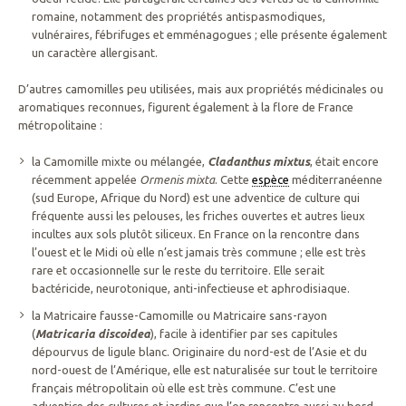
romaine, notamment des propriétés antispasmodiques,
vulnéraires, fébrifuges et emménagogues ; elle présente également
un caractère allergisant.
D’autres camomilles peu utilisées, mais aux propriétés médicinales ou
aromatiques reconnues, figurent également à la flore de France
métropolitaine :
la Camomille mixte ou mélangée,
Cladanthus mixtus
, était encore
récemment appelée
Ormenis
mixta
. Cette
espèce
méditerranéenne
(sud Europe, Afrique du Nord) est une adventice de culture qui
fréquente aussi les pelouses, les friches ouvertes et autres lieux
incultes aux sols plutôt siliceux. En France on la rencontre dans
l’ouest et le Midi où elle n’est jamais très commune ; elle est très
rare et occasionnelle sur le reste du territoire. Elle serait
bactéricide, neurotonique, anti-infectieuse et aphrodisiaque.
la Matricaire fausse-Camomille ou Matricaire sans-rayon
(
Matricaria discoidea
), facile à identifier par ses capitules
dépourvus de ligule blanc. Originaire du nord-est de l’Asie et du
nord-ouest de l’Amérique, elle est naturalisée sur tout le territoire
français métropolitain où elle est très commune. C’est une