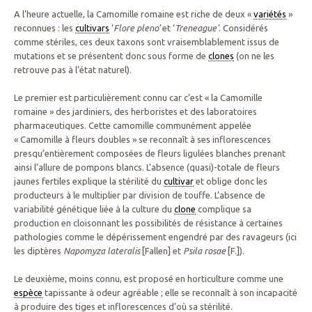
A l’heure actuelle, la Camomille romaine est riche de deux «
variétés
»
reconnues : les
cultivars
‘
Flore pleno’
et ‘
Treneague’
. Considérés
comme stériles, ces deux taxons sont vraisemblablement issus de
mutations et se présentent donc sous forme de
clones
(on ne les
retrouve pas à l’état naturel).
Le premier est particulièrement connu car c’est « la Camomille
romaine » des jardiniers, des herboristes et des laboratoires
pharmaceutiques. Cette camomille communément appelée
« Camomille à fleurs doubles » se reconnaît à ses inflorescences
presqu’entièrement composées de fleurs ligulées blanches prenant
ainsi l’allure de pompons blancs. L’absence (quasi)-totale de fleurs
jaunes fertiles explique la stérilité du
cultivar
et oblige donc les
producteurs à le multiplier par division de touffe. L’absence de
variabilité génétique liée à la culture du
clone
complique sa
production en cloisonnant les possibilités de résistance à certaines
pathologies comme le dépérissement engendré par des ravageurs (ici
les diptères
Napomyza lateralis
[Fallen] et
Psila rosae
[F.]).
Le deuxième, moins connu, est proposé en horticulture comme une
espèce
tapissante à odeur agréable ; elle se reconnaît à son incapacité
à produire des tiges et inflorescences d’où sa stérilité.